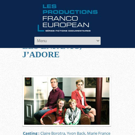
Filmographie
LES ENFANTS,
J’ADORE
Casting :
Claire Borotra, Yvon Back, Marie France